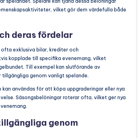
ar spelandet. Spelare kan tjäna dessa belöningar
nskapsaktiviteter, vilket gör dem värdefulla både
h deras fördelar
 ofta exklusiva bilar, krediter och
vis kopplade till specifika evenemang, vilket
gelbundet. Till exempel kan slutförande av
 tillgängliga genom vanligt spelande.
 kan användas för att köpa uppgraderingar eller nya
evelse. Säsongsbelöningar roterar ofta, vilket ger nya
i evenemang.
tillgängliga genom