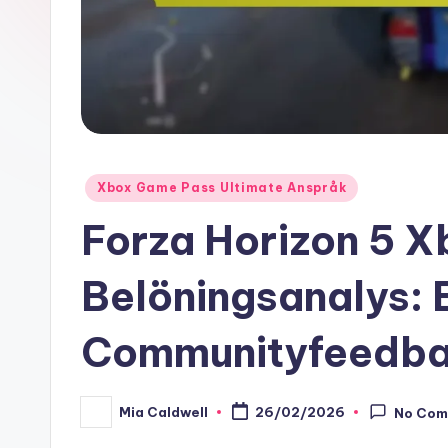
Posted
Xbox Game Pass Ultimate Anspråk
in
Forza Horizon 5 
Belöningsanalys: 
Communityfeedba
Mia Caldwell
26/02/2026
No Com
Posted
by