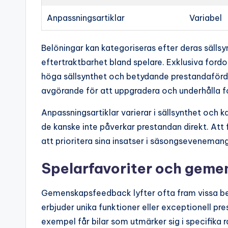
Anpassningsartiklar
Variabel
Belöningar kan kategoriseras efter deras sällsy
eftertraktbarhet bland spelare. Exklusiva ford
höga sällsynthet och betydande prestandafördel
avgörande för att uppgradera och underhålla f
Anpassningsartiklar varierar i sällsynthet och k
de kanske inte påverkar prestandan direkt. Att 
att prioritera sina insatser i säsongsevenemang
Spelarfavoriter och gem
Gemenskapsfeedback lyfter ofta fram vissa be
erbjuder unika funktioner eller exceptionell pre
exempel får bilar som utmärker sig i specifika r