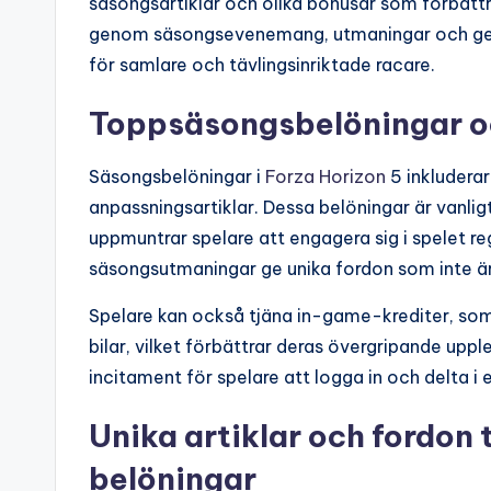
säsongsartiklar och olika bonusar som förbättr
genom säsongsevenemang, utmaningar och geme
för samlare och tävlingsinriktade racare.
Toppsäsongsbelöningar oc
Säsongsbelöningar i
Forza Horizon
5 inkluderar
anpassningsartiklar. Dessa belöningar är vanligt
uppmuntrar spelare att engagera sig i spelet re
säsongsutmaningar ge unika fordon som inte är
Spelare kan också tjäna in-game-krediter, som
bilar, vilket förbättrar deras övergripande uppl
incitament för spelare att logga in och delta 
Unika artiklar och fordon 
belöningar