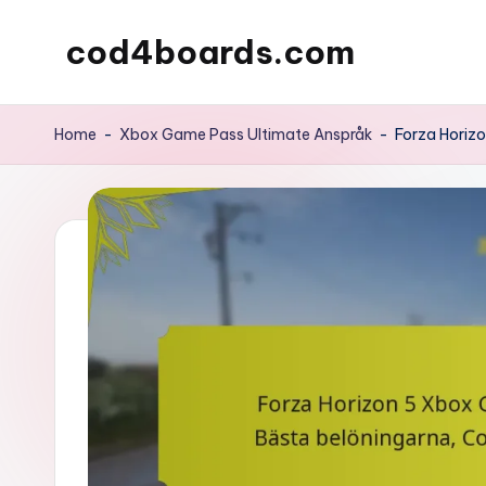
cod4boards.com
Skip
to
content
Home
-
Xbox Game Pass Ultimate Anspråk
-
Forza Horiz