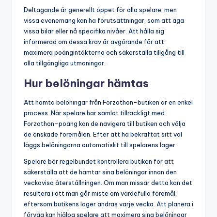
Deltagande är generellt öppet för alla spelare, men
vissa evenemang kan ha förutsättningar, som att äga
vissa bilar eller nå specifika nivåer. Att hålla sig
informerad om dessa krav är avgörande för att
maximera poängintäkterna och säkerställa tillgång till
alla tillgängliga utmaningar.
Hur belöningar hämtas
Att hämta belöningar från Forzathon-butiken är en enkel
process. När spelare har samlat tillräckligt med
Forzathon-poäng kan de navigera till butiken och välja
de önskade föremålen. Efter att ha bekräftat sitt val
läggs belöningarna automatiskt till spelarens lager.
Spelare bör regelbundet kontrollera butiken för att
säkerställa att de hämtar sina belöningar innan den
veckovisa återställningen. Om man missar detta kan det
resultera i att man går miste om värdefulla föremål,
eftersom butikens lager ändras varje vecka. Att planera i
förväg kan hjälpa spelare att maximera sina belöningar