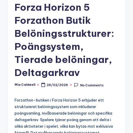
Forza Horizon 5
Forzathon Butik
Belöningsstrukturer:
Poängsystem,
Tierade belöningar,
Deltagarkrav
Mia Caldwell
26/02/2026
No Comments
Posted
by
Forzathon-butiken i Forza Horizon 5 erbjuder ett
strukturerat belöningssystem som inkluderar
poängsamling, nivåbaserade belöningar och specifika
deltagarkrav. Spelare tjänar poäng genom att delta i
olika aktiviteter i spelet, vilka kan bytas mot exklusiva
föremål. Det nivåbaserade belöningssystemet