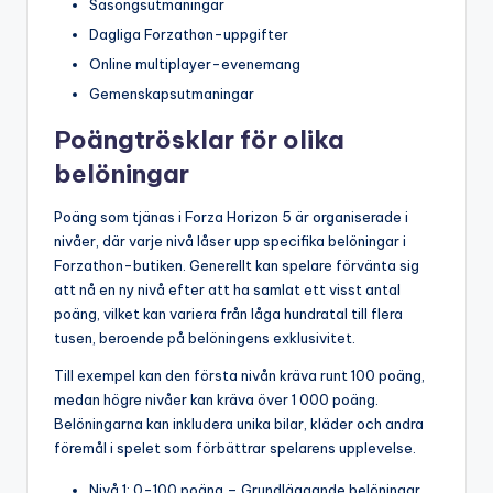
Säsongsutmaningar
Dagliga Forzathon-uppgifter
Online multiplayer-evenemang
Gemenskapsutmaningar
Poängtrösklar för olika
belöningar
Poäng som tjänas i Forza Horizon 5 är organiserade i
nivåer, där varje nivå låser upp specifika belöningar i
Forzathon-butiken. Generellt kan spelare förvänta sig
att nå en ny nivå efter att ha samlat ett visst antal
poäng, vilket kan variera från låga hundratal till flera
tusen, beroende på belöningens exklusivitet.
Till exempel kan den första nivån kräva runt 100 poäng,
medan högre nivåer kan kräva över 1 000 poäng.
Belöningarna kan inkludera unika bilar, kläder och andra
föremål i spelet som förbättrar spelarens upplevelse.
Nivå 1: 0-100 poäng – Grundläggande belöningar