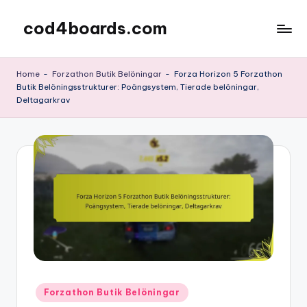
cod4boards.com
Skip
to
content
Home
-
Forzathon Butik Belöningar
-
Forza Horizon 5 Forzathon
Butik Belöningsstrukturer: Poängsystem, Tierade belöningar,
Deltagarkrav
Posted
Forzathon Butik Belöningar
in