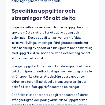
belöningar genom sitt deltagande.
Specifika uppgifter och
utmaningar för att delta
Varje Forzathon-evenemang har unika uppgifter som
spelare måste slutföra för att tjäna poäng och
belöningar. Dessa uppgifter kan variera kraftigt,
inklusive tävlingsutmaningar, färdighetsbaserade mål
eller insamling av specifika bilar. Spelare bör bekanta sig
med uppgiftslistan i början av varje evenemang för att
strategisera effektivt.
Vanliga uppgifter kan kräva att spelare uppnår ett visst
antal driftpoäng, slutför tävlingar inom en tidsgräns eller
utför specifika stunts. Att slutföra dessa uppgifter
bidrar inte bara till individuella framsteg utan hjälper
också till att låsa upp nivåbaserade belöningar.
Det är klokt att prioritera uppgifter baserat på deras
svårighetsgrad och poängvärde. Vissa uppgifter kan
erbjuda högre belöningar men kräver mer skicklighet