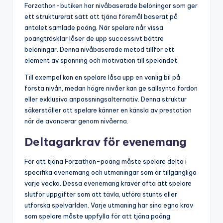
Forzathon-butiken har nivåbaserade belöningar som ger
ett strukturerat sätt att tjäna föremål baserat på
antalet samlade poäng. När spelare når vissa
poängtrösklar låser de upp successivt bättre
belöningar. Denna nivåbaserade metod tillför ett
element av spänning och motivation till spelandet.
Till exempel kan en spelare låsa upp en vanlig bil på
första nivån, medan högre nivåer kan ge sällsynta fordon
eller exklusiva anpassningsalternativ. Denna struktur
säkerställer att spelare känner en känsla av prestation
när de avancerar genom nivåerna.
Deltagarkrav för evenemang
För att tjäna Forzathon-poäng måste spelare delta i
specifika evenemang och utmaningar som är tillgängliga
varje vecka. Dessa evenemang kräver ofta att spelare
slutför uppgifter som att tävla, utföra stunts eller
utforska spelvärlden. Varje utmaning har sina egna krav
som spelare måste uppfylla för att tjäna poäng.