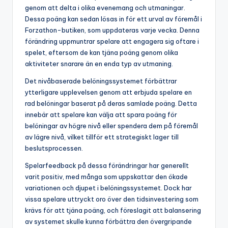
genom att delta i olika evenemang och utmaningar.
Dessa poäng kan sedan lösas in för ett urval av föremål i
Forzathon-butiken, som uppdateras varje vecka. Denna
förändring uppmuntrar spelare att engagera sig oftare i
spelet, eftersom de kan tjäna poäng genom olika
aktiviteter snarare än en enda typ av utmaning.
Det nivåbaserade belöningssystemet förbättrar
ytterligare upplevelsen genom att erbjuda spelare en
rad belöningar baserat på deras samlade poäng. Detta
innebär att spelare kan välja att spara poäng för
belöningar av högre nivå eller spendera dem på föremål
av lägre nivå, vilket tillför ett strategiskt lager till
beslutsprocessen.
Spelarfeedback på dessa förändringar har generellt
varit positiv, med många som uppskattar den ökade
variationen och djupet i belöningssystemet. Dock har
vissa spelare uttryckt oro över den tidsinvestering som
krävs för att tjäna poäng, och föreslagit att balansering
av systemet skulle kunna förbättra den övergripande