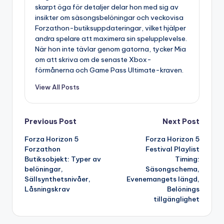
skarpt öga för detaljer delar hon med sig av
insikter om säsongsbelöningar och veckovisa
Forzathon-butiksuppdateringar, vilket hjälper
andra spelare att maximera sin spelupplevelse.
När hon inte tävlar genom gatorna, tycker Mia
om att skriva om de senaste Xbox-
förmånerna och Game Pass Ultimate-kraven.
View All Posts
Post
Previous Post
Next Post
Forza Horizon 5
Forza Horizon 5
navigation
Forzathon
Festival Playlist
Butiksobjekt: Typer av
Timing:
belöningar,
Säsongschema,
Sällsynthetsnivåer,
Evenemangets längd,
Låsningskrav
Belönings
tillgänglighet