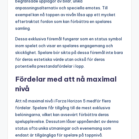
begränsade upplagor av bilar, unika
anpassningsalternativ och speciella emotes. Till
exempel kan nå toppen av nivån låsa upp ett mycket
eftertraktat fordon som kan förbättra en spelares
samling.
Dessa exklusiva föremål fungerar som en status symbol
inom spelet och visar en spelares engagemang och
skicklighet. Spelare bör sikta på dessa föremål inte bara
för deras estetiska värde utan också för deras
potentiella prestandafördelar i lopp.
Fördelar med att nå maximal
nivå
Att nå maximal nivå i Forza Horizon 5 medför flera
fördelar. Spelare får tillgång till de mest exklusiva
belöningarna, vilket kan avsevärt förbättra deras
spelupplevelse. Dessutom låser uppnåendet av denna
status ofta unika utmaningar och evenemang som
endast är tillgängliga för spelare på toppnivå.