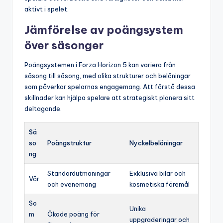
aktivt i spelet.
Jämförelse av poängsystem
över säsonger
Poängsystemen i Forza Horizon 5 kan variera från
säsong till säsong, med olika strukturer och belöningar
som påverkar spelarnas engagemang. Att förstå dessa
skillnader kan hjälpa spelare att strategiskt planera sitt
deltagande.
Sä
so
Poängstruktur
Nyckelbelöningar
ng
Standardutmaningar
Exklusiva bilar och
Vår
och evenemang
kosmetiska föremål
So
Unika
m
Ökade poäng för
uppgraderingar och