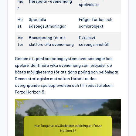
ma
flerspelar-evenemang
spelvaluta
r
Hö
Speciella
Frågor fordon och
st
säsongsutmaningar
samlarobjekt
Vin
Bonuspoäng för att
Exklusivt
ter
slutföra alla evenemang
säsongsinnehåll
Genom att jämföra poängsystem över säsonger kan
spelare identifiera vilka evenemang som erbjuder de
bästa möjligheterna för att tjäna poäng och belöningar.
Denna strategiska metod kan förbättra den
övergripande spelupplevelsen och tillfredsställelsen i
Forza Horizon 5.