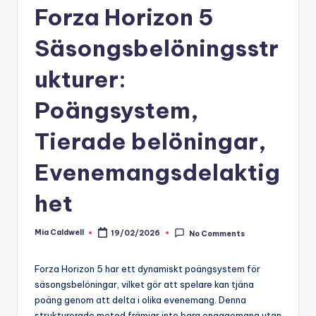
Forza Horizon 5
Säsongsbelöningsstr
ukturer:
Poängsystem,
Tierade belöningar,
Evenemangsdelaktig
het
Mia Caldwell
19/02/2026
No Comments
Posted
by
Forza Horizon 5 har ett dynamiskt poängsystem för
säsongsbelöningar, vilket gör att spelare kan tjäna
poäng genom att delta i olika evenemang. Denna
strukturerade metod främjar inte bara engagemang utan