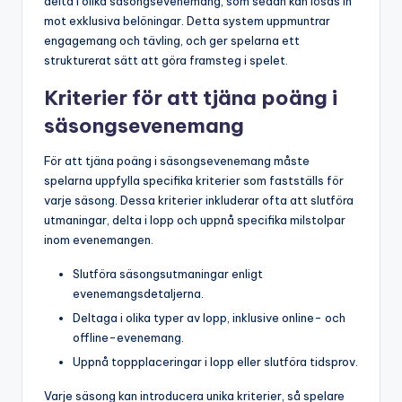
delta i olika säsongsevenemang, som sedan kan lösas in
mot exklusiva belöningar. Detta system uppmuntrar
engagemang och tävling, och ger spelarna ett
strukturerat sätt att göra framsteg i spelet.
Kriterier för att tjäna poäng i
säsongsevenemang
För att tjäna poäng i säsongsevenemang måste
spelarna uppfylla specifika kriterier som fastställs för
varje säsong. Dessa kriterier inkluderar ofta att slutföra
utmaningar, delta i lopp och uppnå specifika milstolpar
inom evenemangen.
Slutföra säsongsutmaningar enligt
evenemangsdetaljerna.
Deltaga i olika typer av lopp, inklusive online- och
offline-evenemang.
Uppnå toppplaceringar i lopp eller slutföra tidsprov.
Varje säsong kan introducera unika kriterier, så spelare