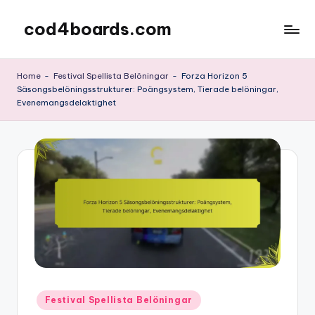
cod4boards.com
Skip
to
content
Home
-
Festival Spellista Belöningar
-
Forza Horizon 5
Säsongsbelöningsstrukturer: Poängsystem, Tierade belöningar,
Evenemangsdelaktighet
Posted
Festival Spellista Belöningar
in