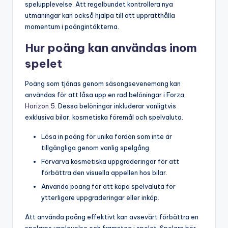
spelupplevelse. Att regelbundet kontrollera nya
utmaningar kan också hjälpa till att upprätthålla
momentum i poängintäkterna.
Hur poäng kan användas inom
spelet
Poäng som tjänas genom säsongsevenemang kan
användas för att låsa upp en rad belöningar i Forza
Horizon 5
. Dessa belöningar inkluderar vanligtvis
exklusiva bilar, kosmetiska föremål och spelvaluta.
Lösa in poäng för unika fordon som inte är
tillgängliga genom vanlig spelgång.
Förvärva kosmetiska uppgraderingar för att
förbättra den visuella appellen hos bilar.
Använda poäng för att köpa spelvaluta för
ytterligare uppgraderingar eller inköp.
Att använda poäng effektivt kan avsevärt förbättra en
spelares upplevelse och framsteg i spelet. Spelare bör