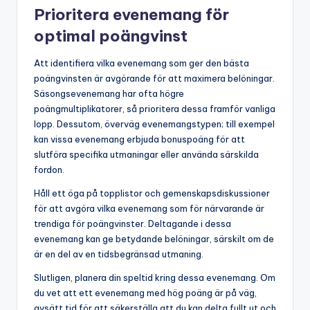
Prioritera evenemang för
optimal poängvinst
Att identifiera vilka evenemang som ger den bästa
poängvinsten är avgörande för att maximera belöningar.
Säsongsevenemang har ofta högre
poängmultiplikatorer, så prioritera dessa framför vanliga
lopp. Dessutom, överväg evenemangstypen; till exempel
kan vissa evenemang erbjuda bonuspoäng för att
slutföra specifika utmaningar eller använda särskilda
fordon.
Håll ett öga på topplistor och gemenskapsdiskussioner
för att avgöra vilka evenemang som för närvarande är
trendiga för poängvinster. Deltagande i dessa
evenemang kan ge betydande belöningar, särskilt om de
är en del av en tidsbegränsad utmaning.
Slutligen, planera din speltid kring dessa evenemang. Om
du vet att ett evenemang med hög poäng är på väg,
avsätt tid för att säkerställa att du kan delta fullt ut och