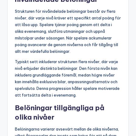
Strukturen för nivåindelade belöningar består av flera
nivåer, där varje nivå kräver ett specifikt antal poäng för
att låsa upp. Spelare tjänar poäng genom att delta i
olika evenemang, slutföra utmaningar och uppnå
milstolpar under säsongen. När spelare ackumulerar
poäng avancerar de genom nivåerna och får tillgång till
allt mer värdefulla belöningar.
Typiskt sett inkluderar strukturen flera nivåer, där varje
nivå erbjuder distinkta belöningar. Den första nivån kan
inkludera grundläggande föremål, medan högre nivåer
kan innehålla exklusiva bilar, anpassningsalternativ och
spelvaluta. Denna progression håller spelare motiverade
att fortsätta delta i evenemang.
Belöningar tillgängliga på
olika nivåer
Belöningarna varierar avsevärt mellan de olika nivåerna,
vilket återspeglar den insats som krävs för att nå dem.