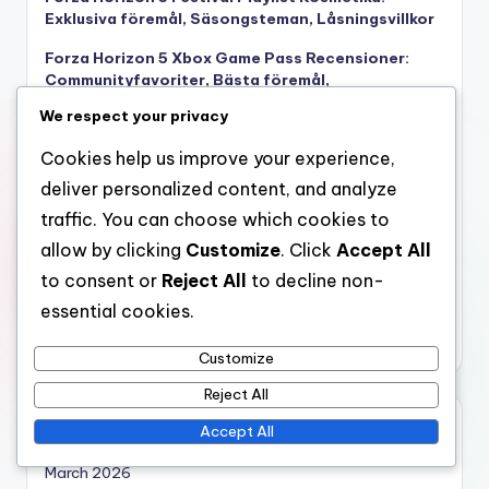
Exklusiva föremål, Säsongsteman, Låsningsvillkor
Forza Horizon 5 Xbox Game Pass Recensioner:
Communityfavoriter, Bästa föremål,
Spelarupplevelser
We respect your privacy
Forza Horizon 5 Xbox Game Pass Kravtid:
Cookies help us improve your experience,
Säsongschema, Evenemangets längd, Belönings
tillgänglighet
deliver personalized content, and analyze
traffic. You can choose which cookies to
Forza Horizon 5 Forzathon Butik Rabatter:
Kampanjerbjudanden, Tidsbegränsade
allow by clicking
Customize
. Click
Accept All
försäljningar, Gemenskapsreaktioner
to consent or
Reject All
to decline non-
Forza Horizon 5 Säsongsupplåsningar: Kriterier,
essential cookies.
Tidsramar, Evenemangsdetaljer
Customize
Reject All
Arkiv
Accept All
March 2026