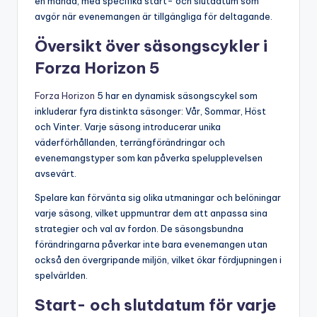
en månad, med specifika start- och slutdatum som
avgör när evenemangen är tillgängliga för deltagande.
Översikt över säsongscykler i
Forza Horizon 5
Forza Horizon
5 har en dynamisk säsongscykel som
inkluderar fyra distinkta säsonger: Vår, Sommar, Höst
och Vinter. Varje säsong introducerar unika
väderförhållanden, terrängförändringar och
evenemangstyper som kan påverka spelupplevelsen
avsevärt.
Spelare kan förvänta sig olika utmaningar och belöningar
varje säsong, vilket uppmuntrar dem att anpassa sina
strategier och val av fordon. De säsongsbundna
förändringarna påverkar inte bara evenemangen utan
också den övergripande miljön, vilket ökar fördjupningen i
spelvärlden.
Start- och slutdatum för varje