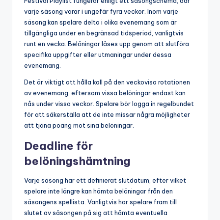
Festival Playlist fungerar enligt ett säsongschema, där
varje säsong varar i ungefär fyra veckor. Inom varje
säsong kan spelare delta i olika evenemang som är
tillgängliga under en begränsad tidsperiod, vanligtvis
runt en vecka. Belöningar låses upp genom att slutföra
specifika uppgifter eller utmaningar under dessa
evenemang.
Det är viktigt att hålla koll på den veckovisa rotationen
av evenemang, eftersom vissa belöningar endast kan
nås under vissa veckor. Spelare bör logga in regelbundet
för att säkerställa att de inte missar några möjligheter
att tjäna poäng mot sina belöningar.
Deadline för
belöningshämtning
Varje säsong har ett definierat slutdatum, efter vilket
spelare inte längre kan hämta belöningar från den
säsongens spellista. Vanligtvis har spelare fram till
slutet av säsongen på sig att hämta eventuella