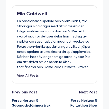
Mia Caldwell
En passionerad spelare och bilentusiast, Mia
tillbringar sina dagar med att utforska den
livliga världen av Forza Horizon 5. Med ett
skarpt öga för detaljer delar hon med sig av
insikter om säsongsbelöningar och veckovisa
Forzathon-butiksuppdateringar, vilket hjälper
andra spelare att maximera sin spelupplevelse.
När hon inte tävlar genom gatorna, tycker Mia
om att skriva om de senaste Xbox-
förmånerna och Game Pass Ultimate-kraven.
View All Posts
Post
Previous Post
Next Post
Forza Horizon 5
Forza Horizon 5
navigation
Säsongsbelöningsstruk
Forzathon Shop