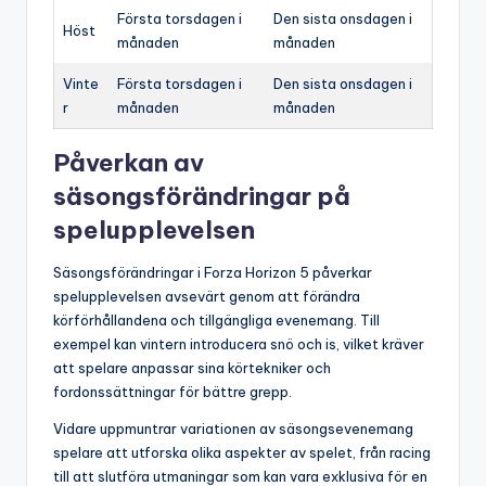
Första torsdagen i
Den sista onsdagen i
Höst
månaden
månaden
Vinte
Första torsdagen i
Den sista onsdagen i
r
månaden
månaden
Påverkan av
säsongsförändringar på
spelupplevelsen
Säsongsförändringar i Forza Horizon 5 påverkar
spelupplevelsen avsevärt genom att förändra
körförhållandena och tillgängliga evenemang. Till
exempel kan vintern introducera snö och is, vilket kräver
att spelare anpassar sina körtekniker och
fordonssättningar för bättre grepp.
Vidare uppmuntrar variationen av säsongsevenemang
spelare att utforska olika aspekter av spelet, från racing
till att slutföra utmaningar som kan vara exklusiva för en