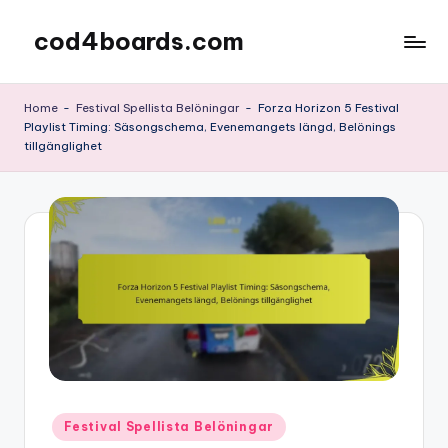
cod4boards.com
Skip
to
content
Home
-
Festival Spellista Belöningar
-
Forza Horizon 5 Festival
Playlist Timing: Säsongschema, Evenemangets längd, Belönings
tillgänglighet
Posted
Festival Spellista Belöningar
in