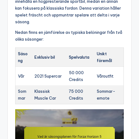
innehålla en högpresterande sportbil, medan en annan
kan fokusera på klassiska fordon. Denna variation håller
spelet fräscht och uppmuntrar spelare att delta i varje
säsong.
Nedan finns en jämförelse av typiska belöningar från två
olika säsonger:
Säso
Unikt
Exklusiv bil
Spelvaluta
ng
föremål
50 000
Vår
2021 Supercar
Våroutfit
Credits
Som
Klassisk
75 000
Sommar-
mar
Muscle Car
Credits
emote