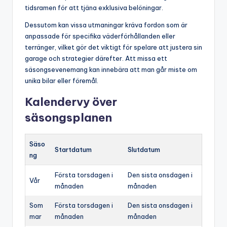
tidsramen för att tjäna exklusiva belöningar.
Dessutom kan vissa utmaningar kräva fordon som är
anpassade för specifika väderförhållanden eller
terränger, vilket gör det viktigt för spelare att justera sin
garage och strategier därefter. Att missa ett
säsongsevenemang kan innebära att man går miste om
unika bilar eller föremål.
Kalendervy över
säsongsplanen
Säso
Startdatum
Slutdatum
ng
Första torsdagen i
Den sista onsdagen i
Vår
månaden
månaden
Som
Första torsdagen i
Den sista onsdagen i
mar
månaden
månaden