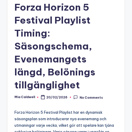
Forza Horizon 5
Festival Playlist
Timing:
Säsongschema,
Evenemangets
längd, Belönings
tillgänglighet
Mia Caldwell
20/02/2026
No Comments
Posted
by
Forza Horizon 5 Festival Playlist har en dynamisk
säsongsplan som introducerar nya evenemang och
utmaningar varje vecka, vilket gör att spelare kan tjäna
exklusiva belöningar. Varje säsong varar i ungefär en