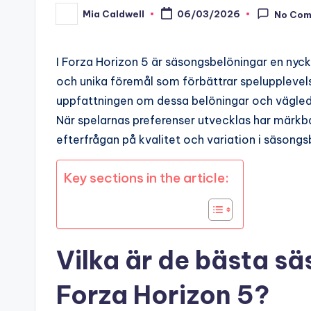
Mia Caldwell
06/03/2026
No Co
Posted
by
I Forza Horizon 5 är säsongsbelöningar en nycke
och unika föremål som förbättrar speluppleve
uppfattningen om dessa belöningar och väglede
När spelarnas preferenser utvecklas har märkba
efterfrågan på kvalitet och variation i säsongs
Key sections in the article:
Vilka är de bästa s
Forza Horizon 5?