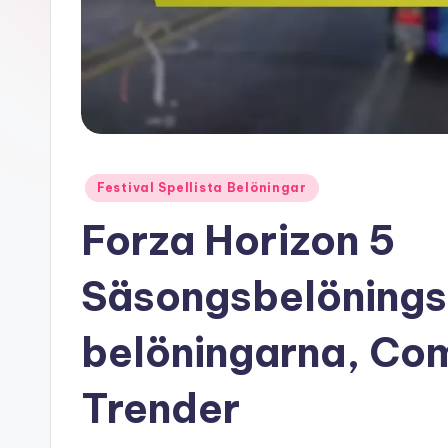
Posted
Festival Spellista Belöningar
in
Forza Horizon 5
Säsongsbelönings
belöningarna, Co
Trender