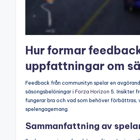
Hur formar feedbac
uppfattningar om s
Feedback från communityn spelar en avgörande 
säsongsbelöningar i
Forza Horizon
5. Insikter 
fungerar bra och vad som behöver förbättras, v
spelengagemang.
Sammanfattning av spelar