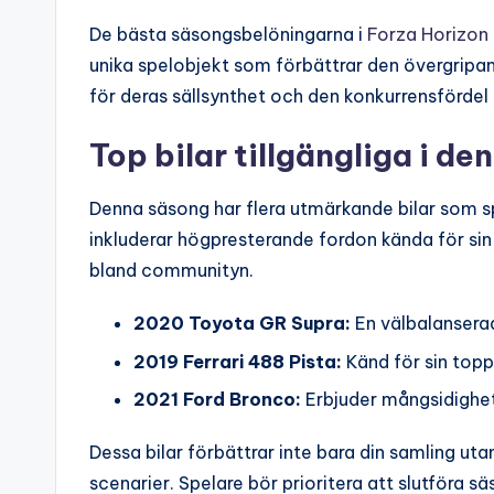
De bästa säsongsbelöningarna i
Forza Horizon
unika spelobjekt som förbättrar den övergripa
för deras sällsynthet och den konkurrensfördel
Top bilar tillgängliga i d
Denna säsong har flera utmärkande bilar som sp
inkluderar högpresterande fordon kända för sin h
bland communityn.
2020 Toyota GR Supra:
En välbalanserad
2019 Ferrari 488 Pista:
Känd för sin top
2021 Ford Bronco:
Erbjuder mångsidighet
Dessa bilar förbättrar inte bara din samling ut
scenarier. Spelare bör prioritera att slutföra 