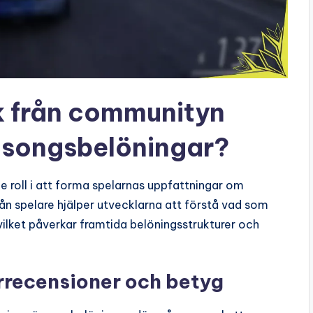
k från communityn
äsongsbelöningar?
roll i att forma spelarnas uppfattningar om
från spelare hjälper utvecklarna att förstå vad som
ilket påverkar framtida belöningsstrukturer och
recensioner och betyg