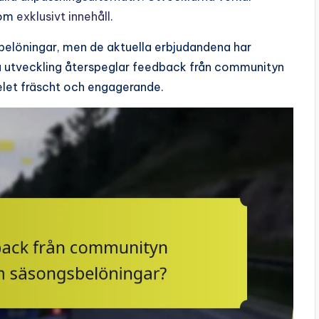
nom
exklusivt innehåll
.
 belöningar, men de aktuella erbjudandena har
nna utveckling återspeglar feedback från communityn
elet fräscht och engagerande.