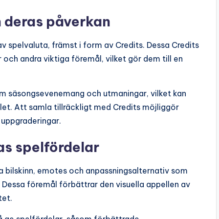
h deras påverkan
v spelvaluta, främst i form av Credits. Dessa Credits
och andra viktiga föremål, vilket gör dem till en
nom säsongsevenemang och utmaningar, vilket kan
t. Att samla tillräckligt med Credits möjliggör
h uppgraderingar.
as spelfördelar
ka bilskinn, emotes och anpassningsalternativ som
 Dessa föremål förbättrar den visuella appellen av
tet.
 ge spelfördelar, såsom förbättrade