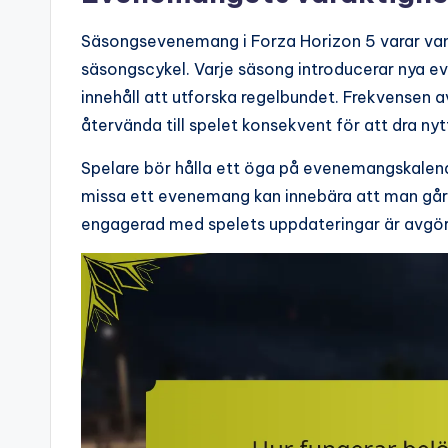
Säsongsevenemang i Forza Horizon 5 varar vanli
säsongscykel. Varje säsong introducerar nya eve
innehåll att utforska regelbundet. Frekvensen
återvända till spelet konsekvent för att dra ny
Spelare bör hålla ett öga på evenemangskalende
missa ett evenemang kan innebära att man går m
engagerad med spelets uppdateringar är avgör