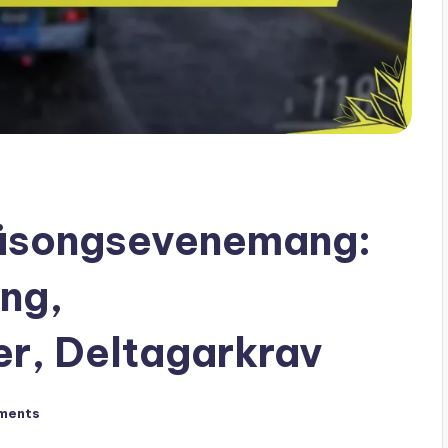
Säsongsevenemang:
ng,
er, Deltagarkrav
ments