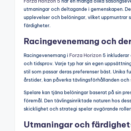
Forza Horizon 5
har en mängd olika säsongsev
utmaningar och deltagande i gemenskapen. De
upplevelser och belöningar, vilket uppmuntrar s
färdigheter.
Racingevenemang och dera
Racingevenemang i
Forza Horizon
5 inkluderar
och tidsprov. Varje typ har sin egen uppsättning
stil som passar deras preferenser bäst. Unika 
årstider, kan påverka tävlingsförhållanden och 
Spelare kan tjäna belöningar baserat på sin pres
föremål. Den tävlingsinriktade naturen hos des
skicklighet och strategi spelar avgörande roller
Utmaningar och färdighet