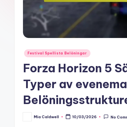
Posted
Festival Spellista Belöningar
in
Forza Horizon 5 
Typer av evenema
Belöningsstruktur
Mia Caldwell
10/03/2026
No Com
Posted
by