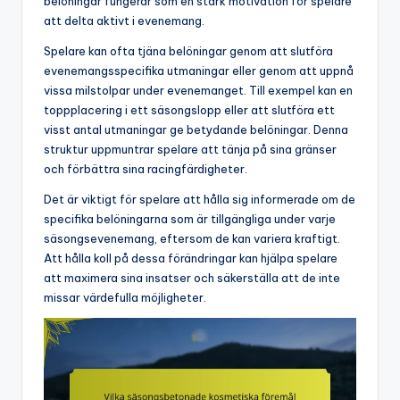
belöningar fungerar som en stark motivation för spelare
att delta aktivt i evenemang.
Spelare kan ofta tjäna belöningar genom att slutföra
evenemangsspecifika utmaningar eller genom att uppnå
vissa milstolpar under evenemanget. Till exempel kan en
toppplacering i ett säsongslopp eller att slutföra ett
visst antal utmaningar ge betydande belöningar. Denna
struktur uppmuntrar spelare att tänja på sina gränser
och förbättra sina racingfärdigheter.
Det är viktigt för spelare att hålla sig informerade om de
specifika belöningarna som är tillgängliga under varje
säsongsevenemang, eftersom de kan variera kraftigt.
Att hålla koll på dessa förändringar kan hjälpa spelare
att maximera sina insatser och säkerställa att de inte
missar värdefulla möjligheter.