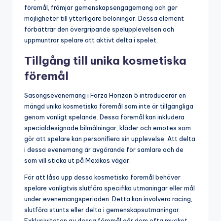
föremål, främjar gemenskapsengagemang och ger
möjligheter till ytterligare belöningar. Dessa element
förbättrar den övergripande spelupplevelsen och
uppmuntrar spelare att aktivt delta i spelet.
Tillgång till unika kosmetiska
föremål
Säsongsevenemang i Forza Horizon 5 introducerar en
mängd unika kosmetiska föremål som inte är tillgängliga
genom vanligt spelande. Dessa föremål kan inkludera
specialdesignade bilmålningar, kläder och emotes som
gör att spelare kan personifiera sin upplevelse. Att delta
i dessa evenemang är avgörande för samlare och de
som vill sticka ut på Mexikos vägar.
För att låsa upp dessa kosmetiska föremål behöver
spelare vanligtvis slutföra specifika utmaningar eller mål
under evenemangsperioden. Detta kan involvera racing,
slutföra stunts eller delta i gemenskapsutmaningar.
Exklusiviteten av dessa föremål gör dem ofta mycket