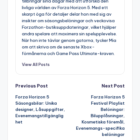
tillbringar sina dagar med att utforska den
livliga världen av Forza Horizon 5. Med ett
skarpt öga för detaljer delar hon med sig av
insikter om säsongsbelöningar och veckovisa
Forzathon-butiksuppdateringar, vilket hjälper
andra spelare att maximera sin spelupplevelse.
När hon inte tävlar genom gatorna, tycker Mia
om att skriva om de senaste Xbox-
förmånerna och Game Pass Ultimate-kraven.
View All Posts
Post
Previous Post
Next Post
Forza Horizon 5
Forza Horizon 5
navigation
Säsongsbilar: Unika
Festival Playlist
designer, Låsuppgifter,
Belöningar:
Evenemangstillgänglig
Bilupplåsningar,
het
Kosmetiska föremål,
Evenemangs-specifika
belöningar