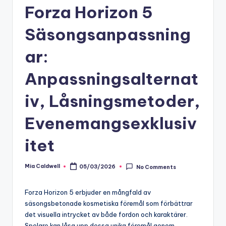
Forza Horizon 5
Säsongsanpassning
ar:
Anpassningsalternat
iv, Låsningsmetoder,
Evenemangsexklusiv
itet
Mia Caldwell
05/03/2026
No Comments
Posted
by
Forza Horizon 5 erbjuder en mångfald av
säsongsbetonade kosmetiska föremål som förbättrar
det visuella intrycket av både fordon och karaktärer.
Spelare kan låsa upp dessa unika föremål genom