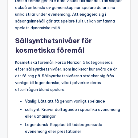
Dessa teman ger inte bara visuell tilltalande utan skapar
också en känsla av gemenskap när spelare delar sina
unika stilar under evenemang. Att engagera sig i
säsongsinnehåll gör att spelare fullt ut kan omfamna
spelets dynamiska miljö.
Sällsynthetsnivåer för
kosmetiska föremål
Kosmetiska föremål i Forza Horizon 5 kategoriseras
efter sällsynthetsnivåer, som indikerar hur svåra de är
att få tag på. Sällsynthetsnivåerna sträcker sig från
vanliga till legendariska, vilket påverkar deras
efterfrågan bland spelare.
Vanlig: Lätt att få genom vanligt spelande
sällsynt: Kräver deltagande i specifika evenemang
eller utmaningar
Legendarisk: Kopplad till tidsbegränsade
evenemang eller prestationer