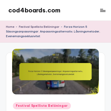
cod4boards.com
Skip
to
content
Home
-
Festival Spellista Belöningar
-
Forza Horizon 5
Säsongsanpassningar: Anpassningsalternativ, Låsningsmetoder,
Evenemangsexklusivitet
Posted
Festival Spellista Belöningar
in