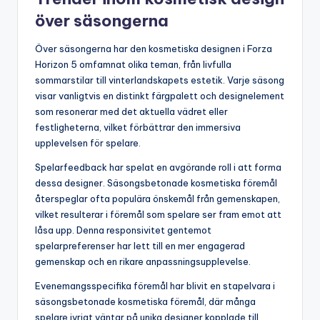
över säsongerna
Över säsongerna har den kosmetiska designen i Forza
Horizon 5 omfamnat olika teman, från livfulla
sommarstilar till vinterlandskapets estetik. Varje säsong
visar vanligtvis en distinkt färgpalett och designelement
som resonerar med det aktuella vädret eller
festligheterna, vilket förbättrar den immersiva
upplevelsen för spelare.
Spelarfeedback har spelat en avgörande roll i att forma
dessa designer. Säsongsbetonade kosmetiska föremål
återspeglar ofta populära önskemål från gemenskapen,
vilket resulterar i föremål som spelare ser fram emot att
låsa upp. Denna responsivitet gentemot
spelarpreferenser har lett till en mer engagerad
gemenskap och en rikare anpassningsupplevelse.
Evenemangsspecifika föremål har blivit en stapelvara i
säsongsbetonade kosmetiska föremål, där många
spelare ivrigt väntar på unika designer kopplade till