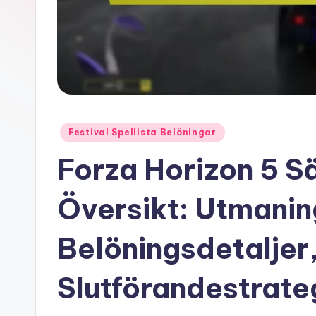
Posted
Festival Spellista Belöningar
in
Forza Horizon 5 
Översikt: Utmanin
Belöningsdetaljer
Slutförandestrate