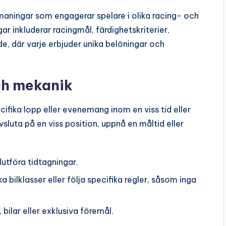
aningar som engagerar spelare i olika racing- och
r inkluderar racingmål, färdighetskriterier,
där varje erbjuder unika belöningar och
ch mekanik
ifika lopp eller evenemang inom en viss tid eller
sluta på en viss position, uppnå en måltid eller
slutföra tidtagningar.
 bilklasser eller följa specifika regler, såsom inga
 bilar eller exklusiva föremål.