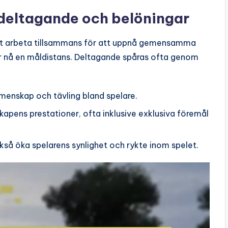
eltagande och belöningar
t arbeta tillsammans för att uppnå gemensamma
ler nå en måldistans. Deltagande spåras ofta genom
menskap och tävling bland spelare.
apens prestationer, ofta inklusive exklusiva föremål
så öka spelarens synlighet och rykte inom spelet.