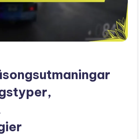
Säsongsutmaningar
gstyper,
,
gier